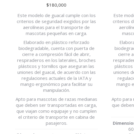
$
180,000
Este modelo de guacal cumple con los
Este mode
criterios de seguridad exigidos por las
criterios 
aerolíneas para el transporte de
aerolín
mascotas pequeñas en carga.
masco
Elaborado en plástico reforzado
Elabor
biodegradable, cuenta con puerta de
biodegrad
cierre a compresión fácil de abrir,
cierre a
respiraderos en los laterales, broches
respirader
plásticos y tornillos que aseguran las
plásticos
uniones del guacal, de acuerdo con las
uniones de
regulaciones actuales de la IATA y
regulaci
mango ergonómico para facilitar su
mango er
manipulación.
Apto para mascotas de razas medianas
Apto para
que deben ser transportadas en carga,
que deben 
que viajan como equipaje y no cumplen
el criterio de transporte en cabina de
pasajeros.
Dimensio
60