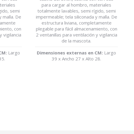
teriales
para cargar al hombro, materiales
gido, semi
totalmente lavables, semi rígido, semi
y malla. De
impermeable; tela siliconada y malla. De
etamente
estructura liviana, completamente
miento, con
plegable para fácil almacenamiento, con
y vigilancia
2 ventanillas para ventilación y vigilancia
de la mascota.
CM:
Largo
Dimensiones externas en CM:
Largo
35.
39 x Ancho 27 x Alto 28.