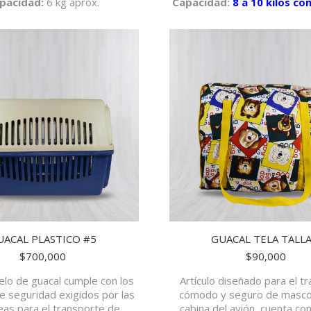
pacidad:
6 kg aprox.
Capacidad:
8 a 10 kilos c
UACAL PLASTICO #5
GUACAL TELA TALLA
$
700,000
$
90,000
lo de guacal cumple con los
Artículo diseñado para el t
de seguridad exigidos por las
cómodo y seguro de mascot
eas para el transporte de
cabina del avión, cuenta co