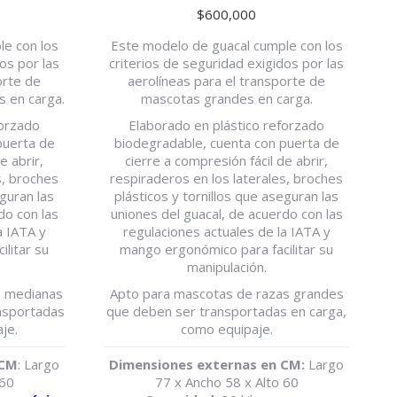
$
600,000
e con los
Este modelo de guacal cumple con los
os por las
criterios de seguridad exigidos por las
orte de
aerolíneas para el transporte de
 en carga.
mascotas grandes en carga.
forzado
Elaborado en plástico reforzado
puerta de
biodegradable, cuenta con puerta de
e abrir,
cierre a compresión fácil de abrir,
s, broches
respiraderos en los laterales, broches
eguran las
plásticos y tornillos que aseguran las
do con las
uniones del guacal, de acuerdo con las
a IATA y
regulaciones actuales de la IATA y
litar su
mango ergonómico para facilitar su
manipulación.
s medianas
Apto para mascotas de razas grandes
nsportadas
que deben ser transportadas en carga,
je.
como equipaje.
 CM
: Largo
Dimensiones externas en CM:
Largo
 60
77 x Ancho 58 x Alto 60