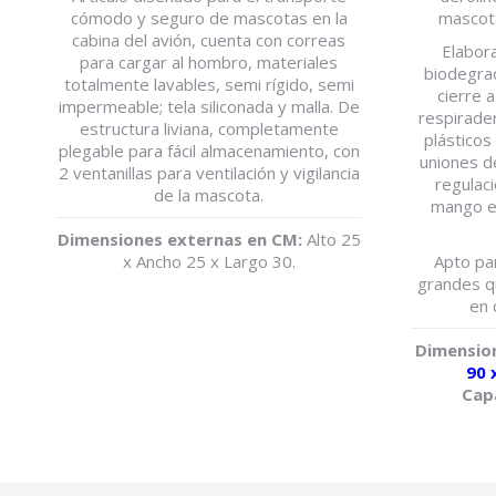
cómodo y seguro de mascotas en la
mascot
cabina del avión, cuenta con correas
Elabor
para cargar al hombro, materiales
biodegrad
totalmente lavables, semi rígido, semi
cierre a
impermeable; tela siliconada y malla. De
respirader
estructura liviana, completamente
plásticos
plegable para fácil almacenamiento, con
uniones de
2 ventanillas para ventilación y vigilancia
regulaci
de la mascota.
mango er
Dimensiones externas en CM:
Alto 25
x Ancho 25 x Largo 30.
Apto pa
grandes q
en 
Dimensio
90 
Cap