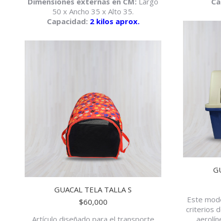
Dimensiones externas en CM:
Largo
Ca
50 x Ancho 35 x Alto 35.
Capacidad:
2 kilos aprox.
G
GUACAL TELA TALLA S
Este mode
$
60,000
criterios 
Artículo diseñado para el transporte
aerolín