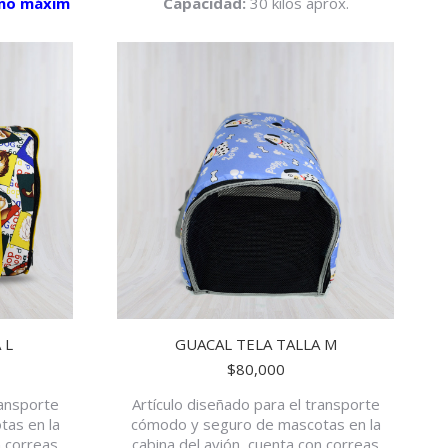
omo máxim
Capacidad:
30 kilos aprox.
 L
GUACAL TELA TALLA M
$
80,000
ransporte
Artículo diseñado para el transporte
as en la
cómodo y seguro de mascotas en la
n correas
cabina del avión, cuenta con correas