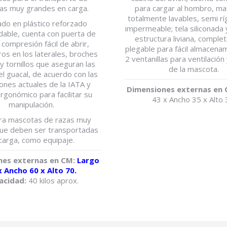
as muy grandes en carga.
para cargar al hombro, ma
totalmente lavables, semi rí
ado en plástico reforzado
impermeable; tela siliconada 
able, cuenta con puerta de
estructura liviana, compl
 compresión fácil de abrir,
plegable para fácil almacena
os en los laterales, broches
2 ventanillas para ventilación 
 y tornillos que aseguran las
de la mascota.
l guacal, de acuerdo con las
ones actuales de la IATA y
Dimensiones externas en 
gonómico para facilitar su
43 x Ancho 35 x Alto 
manipulación.
ra mascotas de razas muy
ue deben ser transportadas
carga, como equipaje.
nes externas en CM:
Largo
x Ancho 60 x Alto 70.
acidad:
40 kilos aprox.