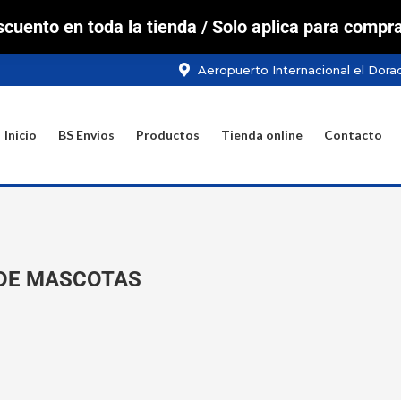
cuento en toda la tienda / Solo aplica para compra
BS Envios
Productos
Tienda online
Contacto
Aeropuerto Internacional el Dora
Inicio
BS Envios
Productos
Tienda online
Contacto
 DE MASCOTAS