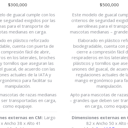
$
300,000
$
500,000
lo de guacal cumple con los
Este modelo de guacal cumpl
de seguridad exigidos por las
criterios de seguridad exigid
eas para el transporte de
aerolíneas para el transp
tas medianas en carga.
mascotas medianas – grandes
ado en plástico reforzado
Elaborado en plástico re
able, cuenta con puerta de
biodegradable, cuenta con 
 compresión fácil de abrir,
cierre a compresión fácil d
os en los laterales, broches
respiraderos en los laterale
 y tornillos que aseguran las
plásticos y tornillos que as
l guacal, de acuerdo con las
uniones del guacal, de acuer
ones actuales de la IATA y
regulaciones actuales de l
gonómico para facilitar su
mango ergonómico para faci
manipulación.
manipulación.
 mascotas de razas medianas
Apto para mascotas de raza
ser transportadas en carga,
– grandes que deben ser tra
como equipaje.
en carga, como equipa
nes externas en CM:
Largo
Dimensiones externas en
 x Ancho 38 x Alto 41
82 x Ancho 50 x Alto