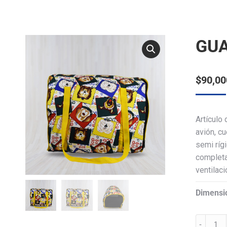
GUA
$
90,00
Artículo
avión, c
semi rígi
completa
ventilaci
Dimensi