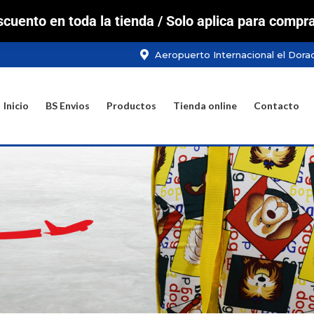
cuento en toda la tienda / Solo aplica para compra
BS Envios
Productos
Tienda online
Contacto
Aeropuerto Internacional el Dora
Inicio
BS Envios
Productos
Tienda online
Contacto