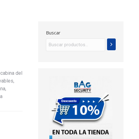
Buscar
cabina del
vables,
na,
ra